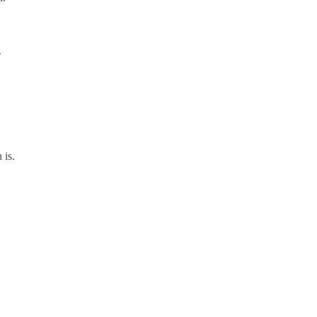
.
 is.