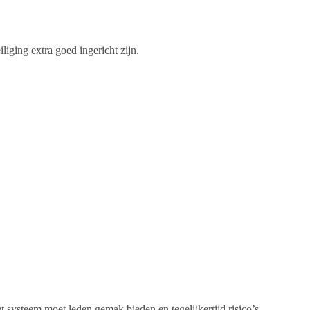
ging extra goed ingericht zijn.
t systeem moet leden gemak bieden en tegelijkertijd risico’s