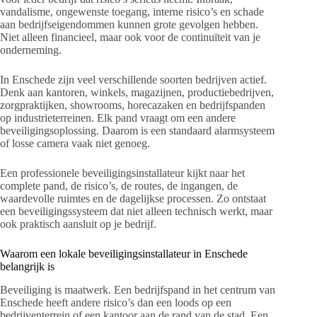
vandalisme, ongewenste toegang, interne risico’s en schade
aan bedrijfseigendommen kunnen grote gevolgen hebben.
Niet alleen financieel, maar ook voor de continuïteit van je
onderneming.
In Enschede zijn veel verschillende soorten bedrijven actief.
Denk aan kantoren, winkels, magazijnen, productiebedrijven,
zorgpraktijken, showrooms, horecazaken en bedrijfspanden
op industrieterreinen. Elk pand vraagt om een andere
beveiligingsoplossing. Daarom is een standaard alarmsysteem
of losse camera vaak niet genoeg.
Een professionele beveiligingsinstallateur kijkt naar het
complete pand, de risico’s, de routes, de ingangen, de
waardevolle ruimtes en de dagelijkse processen. Zo ontstaat
een beveiligingssysteem dat niet alleen technisch werkt, maar
ook praktisch aansluit op je bedrijf.
Waarom een lokale beveiligingsinstallateur in Enschede
belangrijk is
Beveiliging is maatwerk. Een bedrijfspand in het centrum van
Enschede heeft andere risico’s dan een loods op een
bedrijventerrein of een kantoor aan de rand van de stad. Een