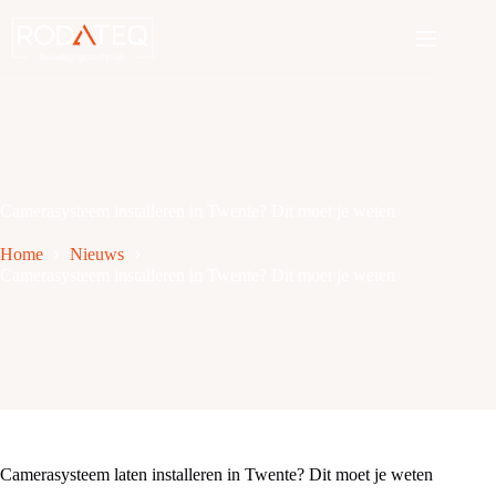
Ga
naar
de
inhoud
Camerasysteem installeren in Twente? Dit moet je weten
Home
Nieuws
Camerasysteem installeren in Twente? Dit moet je weten
Camerasysteem laten installeren in Twente? Dit moet je weten