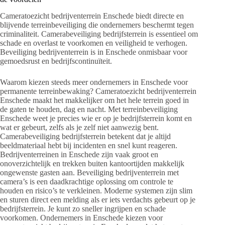
Cameratoezicht bedrijventerrein Enschede biedt directe en
blijvende terreinbeveiliging die ondernemers beschermt tegen
criminaliteit. Camerabeveiliging bedrijfsterrein is essentieel om
schade en overlast te voorkomen en veiligheid te verhogen.
Beveiliging bedrijventerrein is in Enschede onmisbaar voor
gemoedsrust en bedrijfscontinuïteit.
Waarom kiezen steeds meer ondernemers in Enschede voor
permanente terreinbewaking? Cameratoezicht bedrijventerrein
Enschede maakt het makkelijker om het hele terrein goed in
de gaten te houden, dag en nacht. Met terreinbeveiliging
Enschede weet je precies wie er op je bedrijfsterrein komt en
wat er gebeurt, zelfs als je zelf niet aanwezig bent.
Camerabeveiliging bedrijfsterrein betekent dat je altijd
beeldmateriaal hebt bij incidenten en snel kunt reageren.
Bedrijventerreinen in Enschede zijn vaak groot en
onoverzichtelijk en trekken buiten kantoortijden makkelijk
ongewenste gasten aan. Beveiliging bedrijventerrein met
camera’s is een daadkrachtige oplossing om controle te
houden en risico’s te verkleinen. Moderne systemen zijn slim
en sturen direct een melding als er iets verdachts gebeurt op je
bedrijfsterrein. Je kunt zo sneller ingrijpen en schade
voorkomen. Ondernemers in Enschede kiezen voor