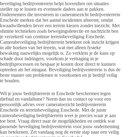
beveiliging bedrijventerrein helpt bovendien om situaties
sneller op te lossen en eventuele daders aan te pakken.
Ondernemers die investeren in cameratoezicht bedrijventerrein
Enschede merken dat het aantal incidenten afneemt, omdat
kwaadwillenden liever een terrein kiezen zonder toezicht. Met
slimme technieken zoals bewegingsdetectie en nachtzicht ben
je verzekerd van continue terreinbeveiliging Enschede.
Camerabeveiliging bedrijfsterrein betekent ook inzicht krijgen
in alle hoeken van het terrein, wat met alleen fysieke
bewaking nauwelijks mogelijk is. Zo verklein je de kans op
schade door indringers, voorkom je vertraging in je
bedrijfsprocessen en bespaar je kosten door direct te kunnen
optreden als het misgaat. Beveiliging bedrijventerrein is dus de
beste manier om problemen te voorkomen en je bedrijf veilig
te houden.
Wil je jouw bedrijfsterrein in Enschede beschermen tegen
diefstal en vandalisme? Neem dan nu contact op voor een
persoonlijk advies over cameratoezicht bedrijventerrein
Enschede en terreinbeveiliging Enschede. Met de juiste
camerabeveiliging bedrijfsterrein weet je precies waar je aan
toe bent. Vraag direct naar de mogelijkheden en ontdek wat
passende beveiliging bedrijventerrein voor jouw onderneming
kan betekenen. Zet vandaag nog de eerste stap naar een veilig