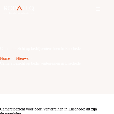
Ga
naar
de
inhoud
Cameratoezicht op bedrijventerreinen in Enschede
Home
Nieuws
Cameratoezicht op bedrijventerreinen in Enschede
Cameratoezicht voor bedrijventerreinen in Enschede: dit zijn
de voordelen