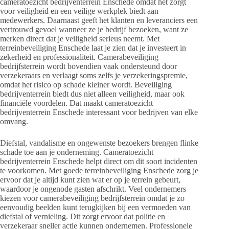
cameratoezicht bedrijventerrein Enschede omdat het zorgt
voor veiligheid en een veilige werkplek biedt aan
medewerkers. Daarnaast geeft het klanten en leveranciers een
vertrouwd gevoel wanneer ze je bedrijf bezoeken, want ze
merken direct dat je veiligheid serieus neemt. Met
terreinbeveiliging Enschede laat je zien dat je investeert in
zekerheid en professionaliteit. Camerabeveiliging
bedrijfsterrein wordt bovendien vaak ondersteund door
verzekeraars en verlaagt soms zelfs je verzekeringspremie,
omdat het risico op schade kleiner wordt. Beveiliging
bedrijventerrein biedt dus niet alleen veiligheid, maar ook
financiële voordelen. Dat maakt cameratoezicht
bedrijventerrein Enschede interessant voor bedrijven van elke
omvang.
Diefstal, vandalisme en ongewenste bezoekers brengen flinke
schade toe aan je onderneming. Cameratoezicht
bedrijventerrein Enschede helpt direct om dit soort incidenten
te voorkomen. Met goede terreinbeveiliging Enschede zorg je
ervoor dat je altijd kunt zien wat er op je terrein gebeurt,
waardoor je ongenode gasten afschrikt. Veel ondernemers
kiezen voor camerabeveiliging bedrijfsterrein omdat je zo
eenvoudig beelden kunt terugkijken bij een vermoeden van
diefstal of vernieling. Dit zorgt ervoor dat politie en
verzekeraar sneller actie kunnen ondernemen. Professionele