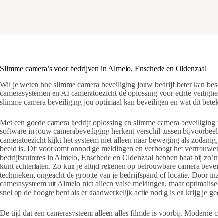
Slimme camera’s voor bedrijven in Almelo, Enschede en Oldenzaal
Wil je weten hoe slimme camera beveiliging jouw bedrijf beter kan b
camerasystemen en AI cameratoezicht dé oplossing voor echte veilighe
slimme camera beveiliging jou optimaal kan beveiligen en wat dit bet
Met een goede camera bedrijf oplossing en slimme camera beveiliging vo
software in jouw camerabeveiliging herkent verschil tussen bijvoorbee
cameratoezicht kijkt het systeem niet alleen naar beweging als zodanig
beeld is. Dit voorkomt onnodige meldingen en verhoogt het vertrouwen 
bedrijfsruimtes in Almelo, Enschede en Oldenzaal hebben baat bij zo’n
kunt achterlaten. Zo kun je altijd rekenen op betrouwbare camera bevei
technieken, ongeacht de grootte van je bedrijfspand of locatie. Door 
camerasysteem uit Almelo niet alleen valse meldingen, maar optimaliseer
snel op de hoogte bent als er daadwerkelijk actie nodig is en krijg je g
De tijd dat een camerasysteem alleen alles filmde is voorbij. Modern