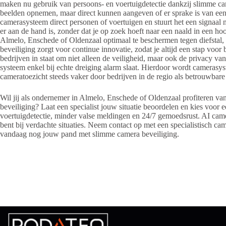
maken nu gebruik van persoons- en voertuigdetectie dankzij slimme cam
beelden opnemen, maar direct kunnen aangeven of er sprake is van een 
camerasysteem direct personen of voertuigen en stuurt het een signaal
er aan de hand is, zonder dat je op zoek hoeft naar een naald in een ho
Almelo, Enschede of Oldenzaal optimaal te beschermen tegen diefsta
beveiliging zorgt voor continue innovatie, zodat je altijd een stap voo
bedrijven in staat om niet alleen de veiligheid, maar ook de privacy 
systeem enkel bij echte dreiging alarm slaat. Hierdoor wordt cameras
cameratoezicht steeds vaker door bedrijven in de regio als betrouwbare
Wil jij als ondernemer in Almelo, Enschede of Oldenzaal profiteren v
beveiliging? Laat een specialist jouw situatie beoordelen en kies voor 
voertuigdetectie, minder valse meldingen en 24/7 gemoedsrust. AI camera
bent bij verdachte situaties. Neem contact op met een specialistisch cam
vandaag nog jouw pand met slimme camera beveiliging.