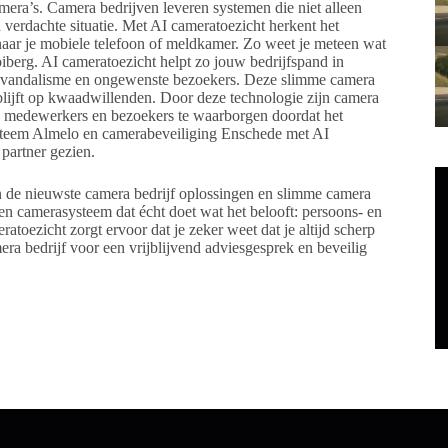
era’s. Camera bedrijven leveren systemen die niet alleen
verdachte situatie. Met AI cameratoezicht herkent het
 naar je mobiele telefoon of meldkamer. Zo weet je meteen wat
oiberg. AI cameratoezicht helpt zo jouw bedrijfspand in
l, vandalisme en ongewenste bezoekers. Deze slimme camera
r blijft op kwaadwillenden. Door deze technologie zijn camera
van medewerkers en bezoekers te waarborgen doordat het
ysteem Almelo en camerabeveiliging Enschede met AI
 partner gezien.
an de nieuwste camera bedrijf oplossingen en slimme camera
een camerasysteem dat écht doet wat het belooft: persoons- en
toezicht zorgt ervoor dat je zeker weet dat je altijd scherp
era bedrijf voor een vrijblijvend adviesgesprek en beveilig