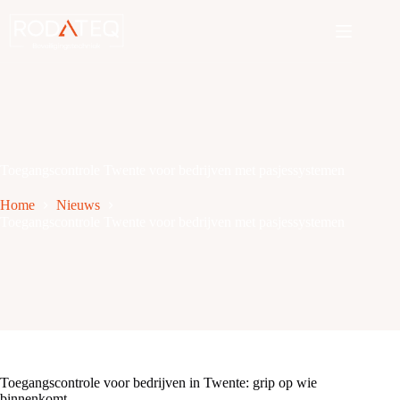
Ga
naar
de
inhoud
Toegangscontrole Twente voor bedrijven met pasjessystemen
Home
Nieuws
Toegangscontrole Twente voor bedrijven met pasjessystemen
Toegangscontrole voor bedrijven in Twente: grip op wie
binnenkomt